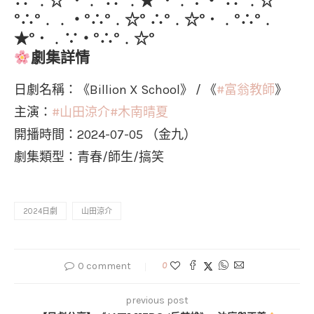
∴°﹒☆°．﹒°∴°﹒★°．﹒∵‧°∴°﹒☆°
°∴°﹒﹒‧°∴°﹒☆° ∴°﹒☆°．﹒°∴°﹒
★°．﹒∵‧°∴°﹒☆°
劇集詳情
日劇名稱：《Billion X School》 / 《
#富翁教師
》
主演：
#山田涼介
#木南晴夏
開播時間：2024-07-05 （金九）
劇集類型：青春/師生/搞笑
2024日劇
山田涼介
0 comment
0
previous post