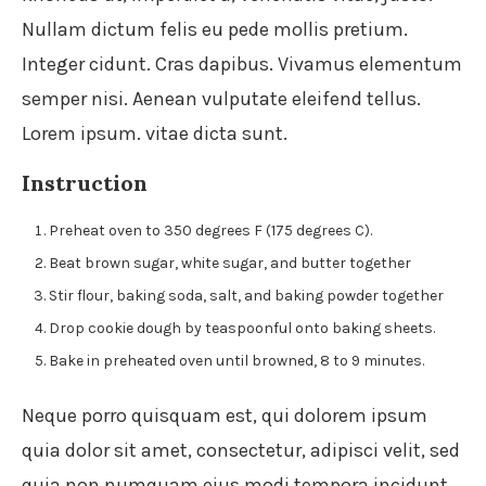
Nullam dictum felis eu pede mollis pretium.
Integer cidunt. Cras dapibus. Vivamus elementum
semper nisi. Aenean vulputate eleifend tellus.
Lorem ipsum. vitae dicta sunt.
Instruction
Preheat oven to 350 degrees F (175 degrees C).
Beat brown sugar, white sugar, and butter together
Stir flour, baking soda, salt, and baking powder together
Drop cookie dough by teaspoonful onto baking sheets.
Bake in preheated oven until browned, 8 to 9 minutes.
Neque porro quisquam est, qui dolorem ipsum
quia dolor sit amet, consectetur, adipisci velit, sed
quia non numquam eius modi tempora incidunt