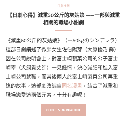
日劇推薦
【日劇心得】減重50公斤的灰姑娘 ——一部與減重
相關的職場小甜劇
《減重50公斤的灰姑娘》（ー50kgのシンデレラ）
這部日劇講述了微胖女生佐伯陽芽（大原優乃 飾）
因在公司說明會上，對富士崎製菓公司的公子富士
崎宰（犬飼貴丈飾）一見鍾情，決心減肥和進入富
士崎公司就職，而其後兩人於富士崎製菓公司再重
逢的故事。這部劇改編自
同名漫畫
，結合了減重和
職場戀愛這兩個元素，十分有趣呢！
CONTINUE READING