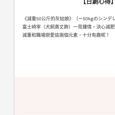
【日劇心得】
《減重50公斤的灰姑娘》（ー50kgのシン
富士崎宰（犬飼貴丈飾）一見鍾情，決心減肥
減重和職場戀愛這兩個元素，十分有趣呢！