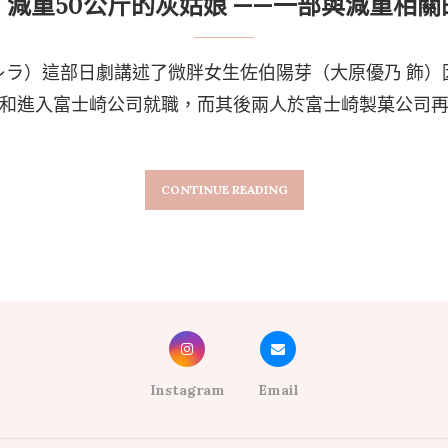
減重50公斤的灰姑娘 ——一部與減重相
デレラ）這部日劇講述了微胖女生佐伯陽芽（大原優乃 飾
和進入富士崎公司就職，而其後兩人於富士崎製菓公司
CONTINUE READING
Instagram
Email