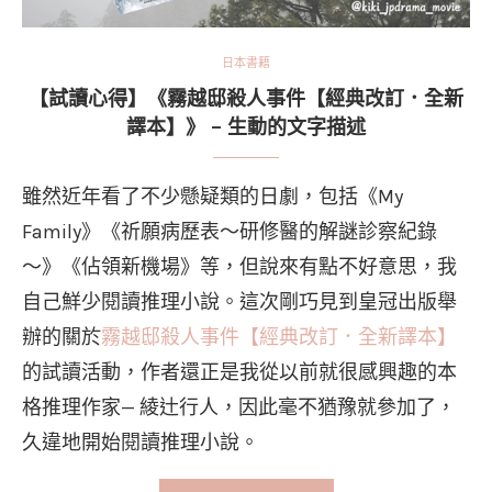
日本書籍
【試讀心得】《霧越邸殺人事件【經典改訂．全新
譯本】》 – 生動的文字描述
雖然近年看了不少懸疑類的日劇，包括《My
Family》《祈願病歷表～研修醫的解謎診察紀錄
～》《佔領新機場》等，但說來有點不好意思，我
自己鮮少閱讀推理小說。這次剛巧見到皇冠出版舉
辦的關於
霧越邸殺人事件【經典改訂．全新譯本】
的試讀活動，作者還正是我從以前就很感興趣的本
格推理作家— 綾辻行人，因此毫不猶豫就參加了，
久違地開始閱讀推理小說。