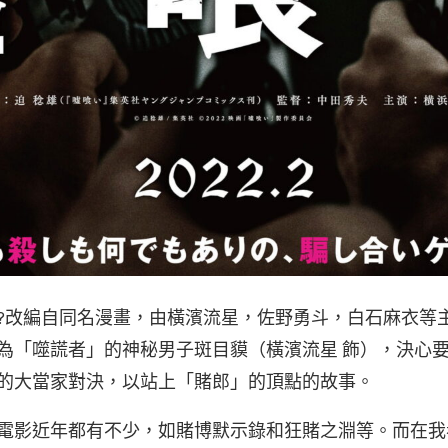
?改編自同名漫畫，由橫濱流星，佐野勇斗，白石麻衣等
為「噬謊者」的神秘男子斑目貘（橫濱流星 飾），決心
的大當家對決，以站上「賭郎」的頂點的故事。
電影近年都有不少，如賭博默示錄和狂賭之淵等。而在我