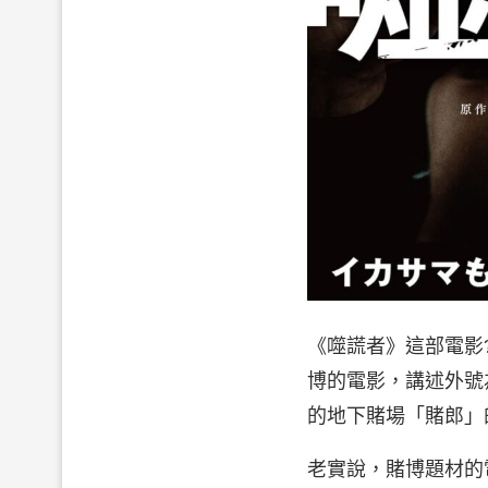
《噬謊者》這部電影
博的電影，講述外號
的地下賭場「賭郎」
老實說，賭博題材的