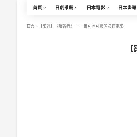
首頁
日劇推薦
日本電影
日本書籍
首頁
»
【影評】《噬謊者》——一部可圈可點的賭博電影
【