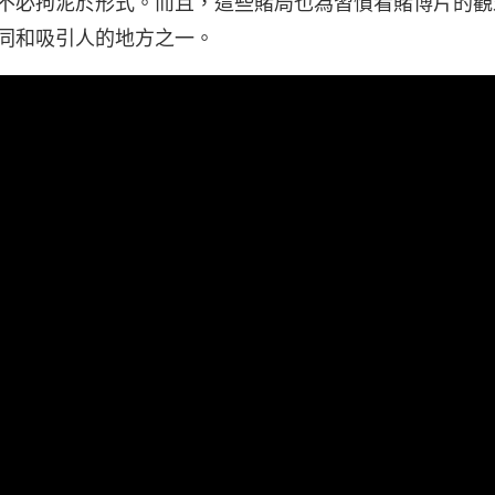
不必拘泥於形式。而且，這些賭局也為習慣看賭博片的觀
同和吸引人的地方之一。