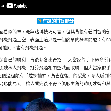
有趣的鬥智部分
面看似簡單，毫無賭博技巧可言，但其背後有著鬥智的部
飛機飛過上空，表面上這只是一個簡單的概率問題：有50
的可能則不會有飛機飛過。
保自己的勝利，背後都各出奇招——大當家的手下命令所
駕駛私人飛機，打算飛過相關空域而取勝。但大當家似乎
整個過程頗有「螳螂捕蟬，黃雀在後」的感覺，令人感到
局也能見到，讓人看完後不得不佩服主角的聰明才智和其