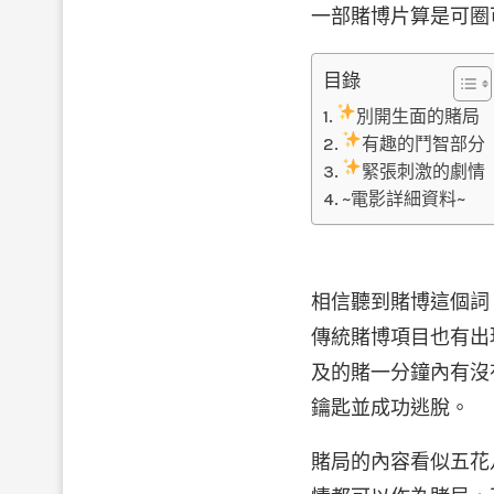
一部賭博片算是可圈
目錄
別開生面的賭局
有趣的鬥智部分
緊張刺激的劇情
~電影詳細資料~
相信聽到賭博這個詞
傳統賭博項目也有出
及的賭一分鐘內有沒
鑰匙並成功逃脫。
賭局的內容看似五花